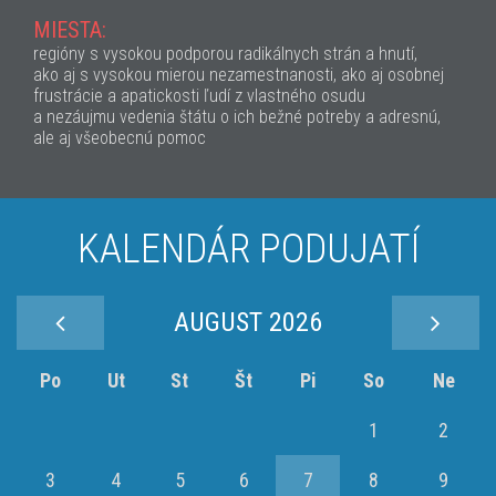
MIESTA:
regióny s vysokou podporou radikálnych strán a hnutí,
ako aj s vysokou mierou nezamestnanosti, ako aj osobnej
frustrácie a apatickosti ľudí z vlastného osudu
a nezáujmu vedenia štátu o ich bežné potreby a adresnú,
ale aj všeobecnú pomoc
KALENDÁR PODUJATÍ
AUGUST 2026
Po
Ut
St
Št
Pi
So
Ne
1
2
3
4
5
6
7
8
9