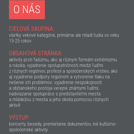
O NÁS
CIEĽOVÁ SKUPINA:
všetky vekové kategórie, primárne ale mladí ľudia vo veku
15-25 rokov
OBSAHOVÁ STRÁNKA:
aktivity proti fašizmu, ako aj rôznym formám extrémizmu
a násilia; vyjadrenie spolupatričnosti medzi ľuďmi
z rôznych regiónov, profesií a spoločenských vrstiev, ako
aj vyjadrenie podpory regiónom a vytvorenie tlaku na
riešenie ich problémov; vyjadrenie nespokojnosti
a občianskeho postoja verejne známymi ľuďmi;
nadviazanie spolupráce s predstaviteľmi mesta
a mládežou z mesta a jeho okolia pomocou rôznych
aktivít
VÝSTUP:
koncerty, besedy, premietanie dokumentov, iné kultúrno-
spoločenské aktivity